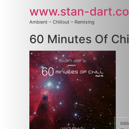
www.stan-dart.c
Ambient – Chillout – Remixing
60 Minutes Of Chi
Init