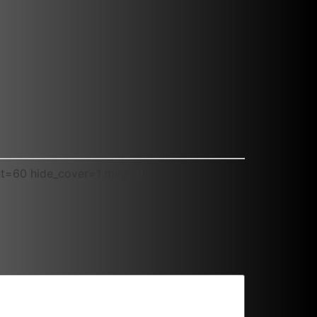
ht=60 hide_cover=1 mini=1]