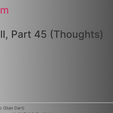
om
ll, Part 45 (Thoughts)
io (Stan Dart)