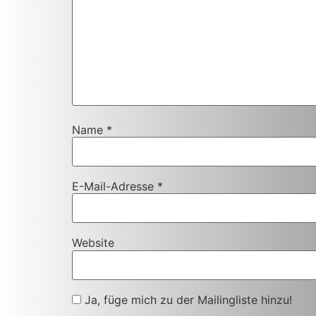
Name
*
E-Mail-Adresse
*
Website
Ja, füge mich zu der Mailingliste hinzu!