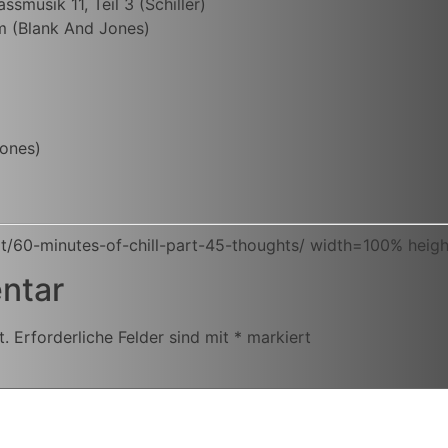
assmusik 11, Teil 3 (Schiller)
m (Blank And Jones)
Jones)
t/60-minutes-of-chill-part-45-thoughts/ width=100% heig
ntar
t.
Erforderliche Felder sind mit
*
markiert